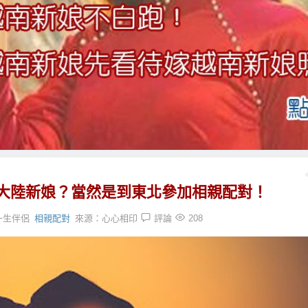
大陸新娘？當然是到東北參加相親配對！
一生伴侶
相親配對
來源：
心心相印
評論
208