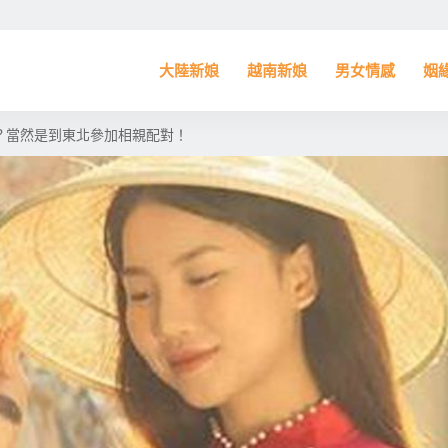
大陸新娘
越南新娘
男女情感
姻
？當然是到東北參加相親配對！