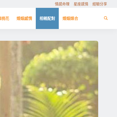
情感命理
星座感情
經驗分享
緣桃花
婚姻感情
相親配對
婚姻媒合