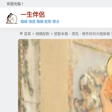
欢迎光临！
一生伴侶
姻緣 情感 婚姻 配對 媒合
首頁
相親配對
想娶未婚、漂亮、條件好的大陸新娘