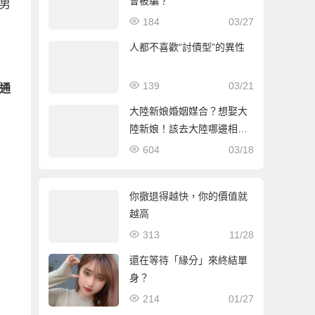
會被騙？
男
184
03/27
人都不喜歡“討債型”的異性
139
03/21
通
大陸新娘婚姻媒合？想娶大
陸新娘！該去大陸哪邊相親
比較好？
604
03/18
你撤退得越快，你的價值就
越高
313
11/28
還在等待「緣分」來終結單
身？
214
01/27