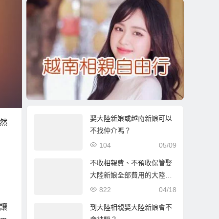
娶大陸新娘或越南新娘可以
然
不找仲介嗎？
104
05/09
不收相親費、不預收保管娶
大陸新娘全部費用的大陸相
親自由行
822
04/18
讓
到大陸相親娶大陸新娘會不